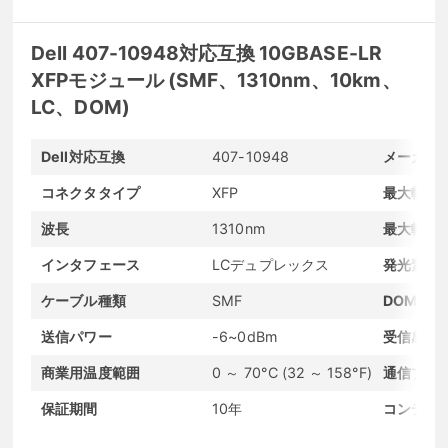
Dell 407-10948対応互換 10GBASE-LR
XFPモジュール (SMF、1310nm、10km、
LC、DOM)
Dell対応互換
407-10948
メーカー
コネクタタイプ
XFP
最大転送
波長
1310nm
最大転送
インタフェース
LCデュプレックス
発光素子
ケーブル種類
SMF
DOMサポ
送信パワー
-6~0dBm
受信感度
商業用温度範囲
0 ～ 70°C (32 ～ 158°F)
通信プロ
保証期間
10年
コンディ