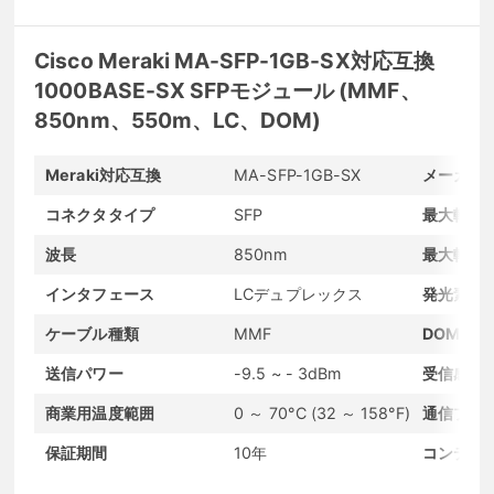
Cisco Meraki MA-SFP-1GB-SX対応互換
1000BASE-SX SFPモジュール (MMF、
850nm、550m、LC、DOM)
Meraki対応互換
MA-SFP-1GB-SX
メーカー
コネクタタイプ
SFP
最大転送
波長
850nm
最大転送
インタフェース
LCデュプレックス
発光素子
ケーブル種類
MMF
DOMサポ
送信パワー
-9.5 ~ - 3dBm
受信感度
商業用温度範囲
0 ～ 70°C (32 ～ 158°F)
通信プロ
保証期間
10年
コンディ