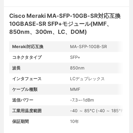
Cisco Meraki MA-SFP-10GB-SR対応互換
10GBASE-SR SFP+モジュール(MMF、
850nm、300m、LC、DOM)
Meraki対応互換
MA-SFP-10GB-SR
メ
コネクタタイプ
SFP+
最
波長
850nm
最
インタフェース
LCデュプレックス
発
ケーブル種類
MMF
D
送信パワー
-7.3~-1dBm
受
工業用温度範囲
-40 ～ 85°C (-40 ～ 185°F)
通
保証期間
10年
コ