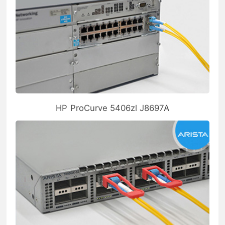
HP ProCurve 5406zl J8697A