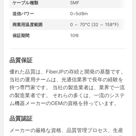
ケーブル種類
SMF
DO
送信パワー
0~5dBm
受
商業用温度範囲
0 ～ 70°C (32 ～ 158°F)
通
保証期間
10年
コ
品質保証
優れた品質は、FiberJPの存続と開発の基盤です。
当社の運用チームは、光通信業界で長年の経験を
持つ専門家です。 当社の製造業者は、業界で一流
の製造業者です。 それらの多くは、一流のシステ
ム機器メーカーのOEMの資格を持っています。
品質認証
メーカーの厳格な資格、品質管理プロセス、生産