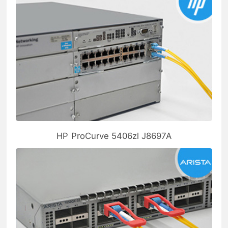
HP ProCurve 5406zl J8697A