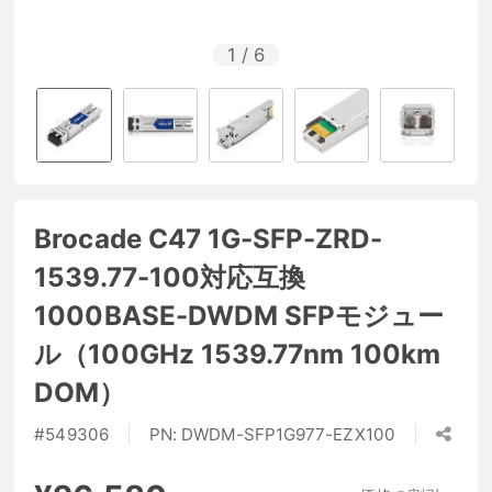
1
/
6
Brocade C47 1G-SFP-ZRD-
1539.77-100対応互換
1000BASE-DWDM SFPモジュー
ル（100GHz 1539.77nm 100km
DOM）
#
549306
PN:
DWDM-SFP1G977-EZX100