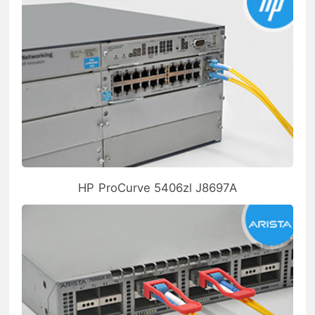
HP ProCurve 5406zl J8697A