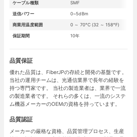
ケーブル種類
SMF
DO
送信パワー
0~5dBm
受信
商業用温度範囲
0 ～ 70°C (32 ～ 158°F)
通信
保証期間
10年
コン
品質保証
優れた品質は、FiberJPの存続と開発の基盤です。
当社の運用チームは、光通信業界で長年の経験を
持つ専門家です。 当社の製造業者は、業界で一流
の製造業者です。 それらの多くは、一流のシステ
ム機器メーカーのOEMの資格を持っています。
品質認証
メーカーの厳格な資格、品質管理プロセス、生産