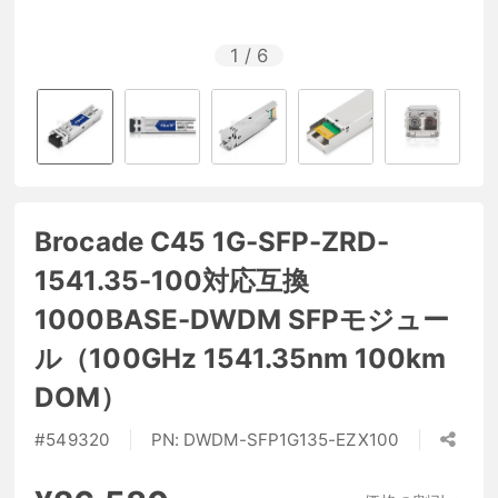
1
/
6
Brocade C45 1G-SFP-ZRD-
1541.35-100対応互換
1000BASE-DWDM SFPモジュー
ル（100GHz 1541.35nm 100km
DOM）
#
549320
PN:
DWDM-SFP1G135-EZX100