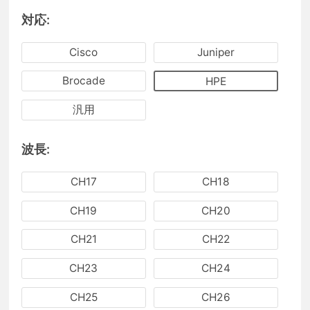
対応:
Cisco
Juniper
Brocade
HPE
汎用
波長:
CH17
CH18
CH19
CH20
CH21
CH22
CH23
CH24
CH25
CH26