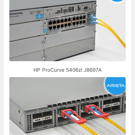
HP ProCurve 5406zl J8697A