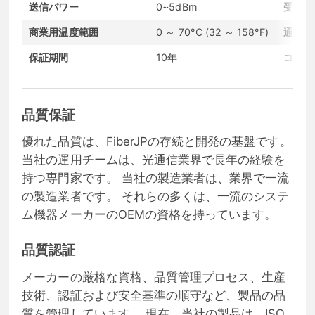
送信パワー
0~5dBm
受信感
商業用温度範囲
0 ～ 70°C (32 ～ 158°F)
通信プ
保証期間
10年
コンデ
品質保証
優れた品質は、FiberJPの存続と開発の基盤です。
当社の運用チームは、光通信業界で長年の経験を
持つ専門家です。 当社の製造業者は、業界で一流
の製造業者です。 それらの多くは、一流のシステ
ム機器メーカーのOEMの資格を持っています。
品質認証
メーカーの厳格な資格、品質管理プロセス、生産
技術、認証および安全基準の順守など、製品の品
質を管理しています。 現在、当社の製品は、ISO