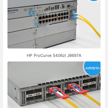
HP ProCurve 5406zl J8697A