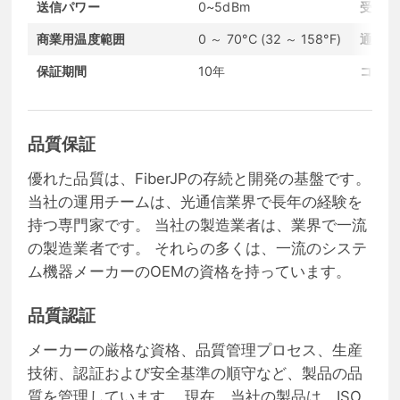
送信パワー
0~5dBm
受信感
商業用温度範囲
0 ～ 70°C (32 ～ 158°F)
通信プ
保証期間
10年
コンデ
品質保証
優れた品質は、FiberJPの存続と開発の基盤です。
当社の運用チームは、光通信業界で長年の経験を
持つ専門家です。 当社の製造業者は、業界で一流
の製造業者です。 それらの多くは、一流のシステ
ム機器メーカーのOEMの資格を持っています。
品質認証
メーカーの厳格な資格、品質管理プロセス、生産
技術、認証および安全基準の順守など、製品の品
質を管理しています。 現在、当社の製品は、ISO