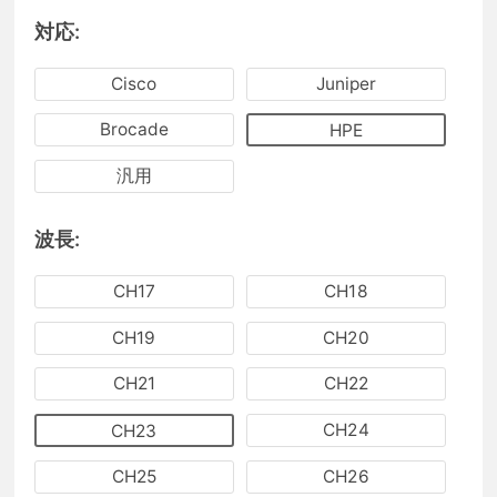
対応:
Cisco
Juniper
Brocade
HPE
汎用
波長:
CH17
CH18
CH19
CH20
CH21
CH22
CH24
CH23
CH25
CH26