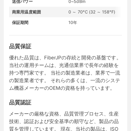
送信パワー
0~5dBm
受
商業用温度範囲
0 ～ 70°C (32 ～ 158°F)
通
保証期間
10年
コ
品質保証
優れた品質は、FiberJPの存続と開発の基盤です。
当社の運用チームは、光通信業界で長年の経験を
持つ専門家です。 当社の製造業者は、業界で一流
の製造業者です。 それらの多くは、一流のシステ
ム機器メーカーのOEMの資格を持っています。
品質認証
メーカーの厳格な資格、品質管理プロセス、生産
技術、認証および安全基準の順守など、製品の品
質を管理しています。 現在、当社の製品は、ISO