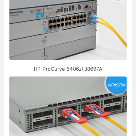
HP ProCurve 5406zl J8697A