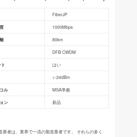
FiberJP
度
1000Mbps
離
80km
DFB CWDM
ート
はい
<-24dBm
コル
MSA準拠
ョン
新品
製造業者は、業界で一流の製造業者です。 それらの多く