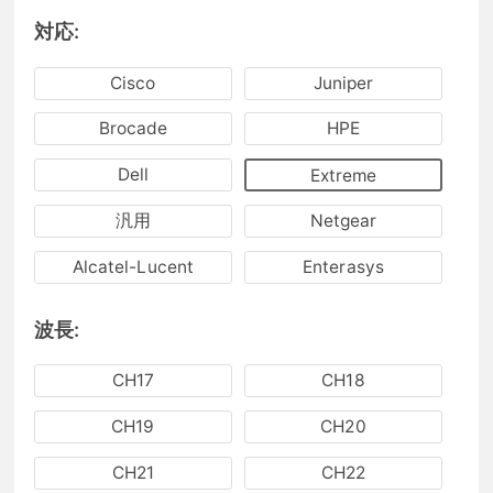
対応:
Cisco
Juniper
Brocade
HPE
Dell
Extreme
汎用
Netgear
Alcatel-Lucent
Enterasys
波長:
CH17
CH18
CH19
CH20
CH21
CH22