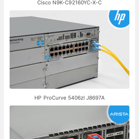
Cisco N9K-C92160YC-X-C
HP ProCurve 5406zl J8697A