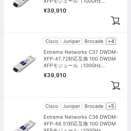
XFPモジュール（100GHz
1546.92nm 40km DOM）
¥39,910
Cisco
Juniper
Brocade
+4
Extreme Networks C37 DWDM-
XFP-47.72対応互換 10G DWDM
XFPモジュール（100GHz
1547.72nm 40km DOM）
¥39,910
Cisco
Juniper
Brocade
+5
Extreme Networks C36 DWDM-
XFP-48.51対応互換 10G DWDM
XFPモジュール（100GHz