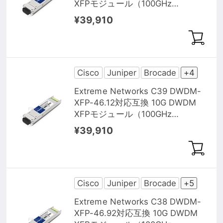
XFPモジュール（100GHz
1545.32nm 40km DOM）
¥39,910
Cisco
Juniper
Brocade
+4
Extreme Networks C39 DWDM-
XFP-46.12対応互換 10G DWDM
XFPモジュール（100GHz
1546.12nm 40km DOM）
¥39,910
Cisco
Juniper
Brocade
+5
Extreme Networks C38 DWDM-
XFP-46.92対応互換 10G DWDM