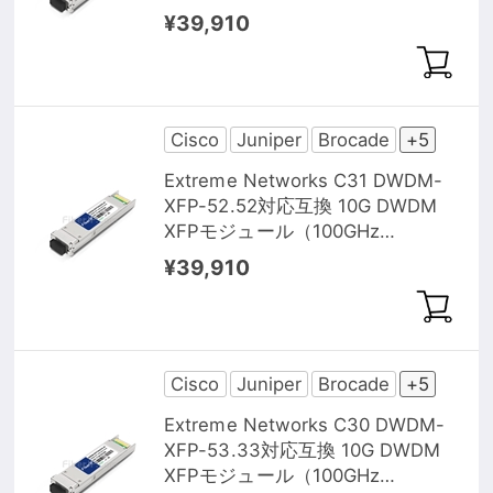
1551.72nm 40km DOM）
¥39,910
Cisco
Juniper
Brocade
+5
Extreme Networks C31 DWDM-
XFP-52.52対応互換 10G DWDM
XFPモジュール（100GHz
1552.52nm 40km DOM）
¥39,910
Cisco
Juniper
Brocade
+5
Extreme Networks C30 DWDM-
XFP-53.33対応互換 10G DWDM
XFPモジュール（100GHz