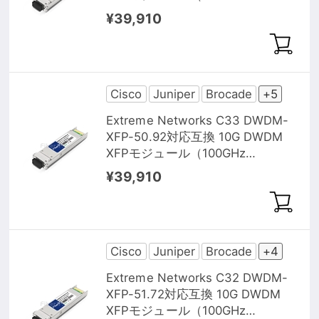
1550.12nm 40km DOM）
¥39,910
Cisco
Juniper
Brocade
+5
Extreme Networks C33 DWDM-
XFP-50.92対応互換 10G DWDM
XFPモジュール（100GHz
1550.92nm 40km DOM）
¥39,910
Cisco
Juniper
Brocade
+4
Extreme Networks C32 DWDM-
XFP-51.72対応互換 10G DWDM
XFPモジュール（100GHz