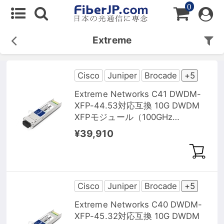
0
Extreme
Cisco
Juniper
Brocade
+5
Extreme Networks C41 DWDM-
XFP-44.53対応互換 10G DWDM
XFPモジュール（100GHz
1544.53nm 40km DOM）
¥39,910
Cisco
Juniper
Brocade
+5
Extreme Networks C40 DWDM-
XFP-45.32対応互換 10G DWDM