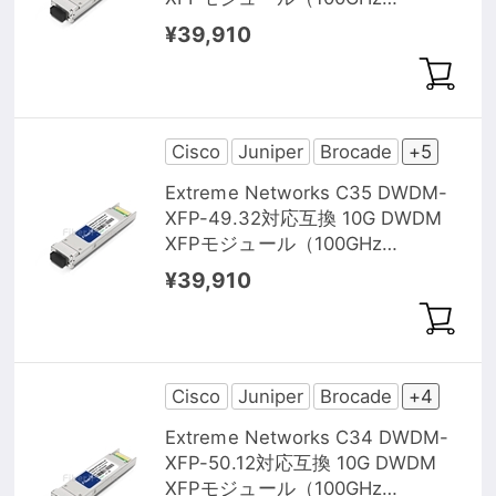
1548.51nm 40km DOM）
¥39,910
Cisco
Juniper
Brocade
+5
Extreme Networks C35 DWDM-
XFP-49.32対応互換 10G DWDM
XFPモジュール（100GHz
1549.32nm 40km DOM）
¥39,910
Cisco
Juniper
Brocade
+4
Extreme Networks C34 DWDM-
XFP-50.12対応互換 10G DWDM
XFPモジュール（100GHz