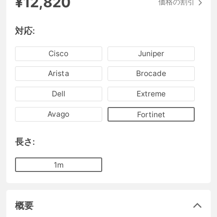
¥12,820
価格の割引
対応:
Cisco
Juniper
Arista
Brocade
Dell
Extreme
Avago
Fortinet
長さ:
1m
概要