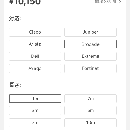
¥10,150
価格の割引
対応:
Cisco
Juniper
Arista
Brocade
Dell
Extreme
Avago
Fortinet
長さ:
2m
1m
3m
5m
7m
10m