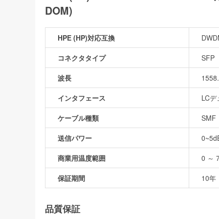
DOM)
HPE (HP)対応互換
DWDM
コネクタタイプ
SFP
波長
1558
インタフェース
LC
ケーブル種類
SMF
送信パワー
0~5d
商業用温度範囲
0 ～ 
保証期間
10年
品質保証