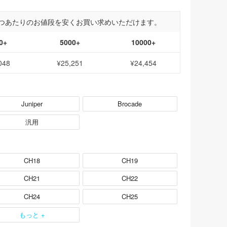
つあたりのお値段を安くお買い求めいただけます。
0+
5000+
10000+
048
¥25,251
¥24,454
Juniper
Brocade
汎用
CH18
CH19
CH21
CH22
CH24
CH25
もっと +