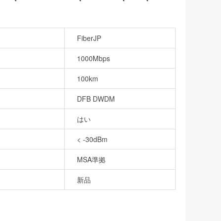
FiberJP
1000Mbps
100km
DFB DWDM
はい
< -30dBm
MSA準拠
新品