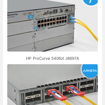
HP ProCurve 5406zl J8697A