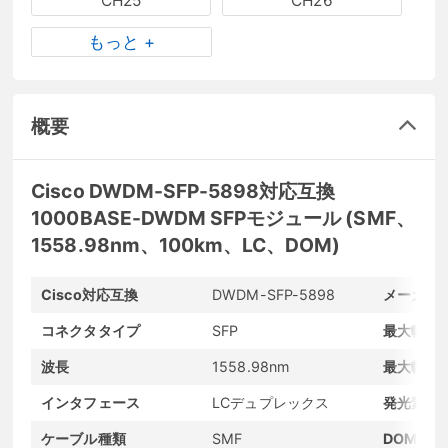
CH25
CH26
もっと +
概要
Cisco DWDM-SFP-5898対応互換
1000BASE-DWDM SFPモジュール (SMF、
1558.98nm、100km、LC、DOM)
Cisco対応互換
DWDM-SFP-5898
メーカー
コネクタタイプ
SFP
最大転送
波長
1558.98nm
最大転送
インタフェース
LCデュプレックス
発光素子
ケーブル種類
SMF
DOMサポ