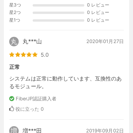
星3つ
0 レビュー
星2つ
0 レビュー
星1つ
0 レビュー
丸
丸***山
2020年01月27日
5.0
正常
システムは正常に動作しています、互換性のあ
るモジュール。
FiberJP認証購入者
役に立った
0
増
増***田
2019年09月02日