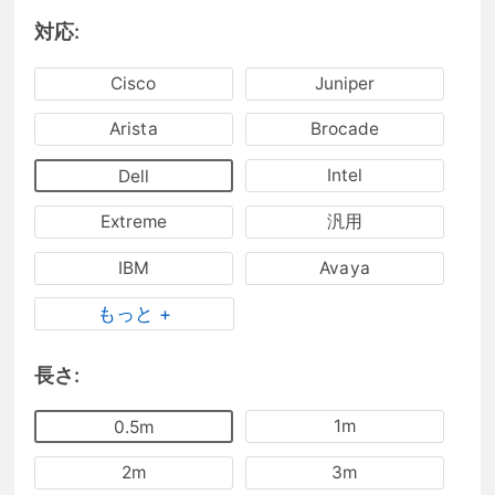
対応:
Cisco
Juniper
Arista
Brocade
Intel
Dell
Extreme
汎用
IBM
Avaya
もっと +
長さ:
1m
0.5m
2m
3m