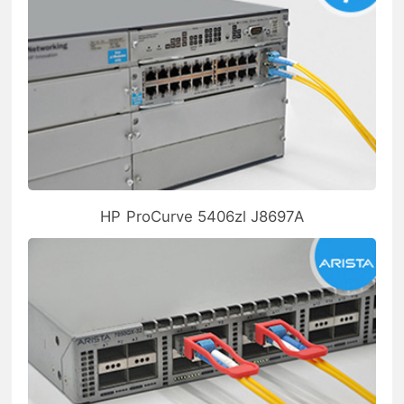
HP ProCurve 5406zl J8697A