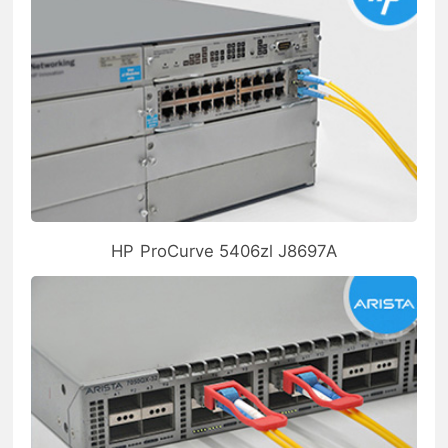
HP ProCurve 5406zl J8697A