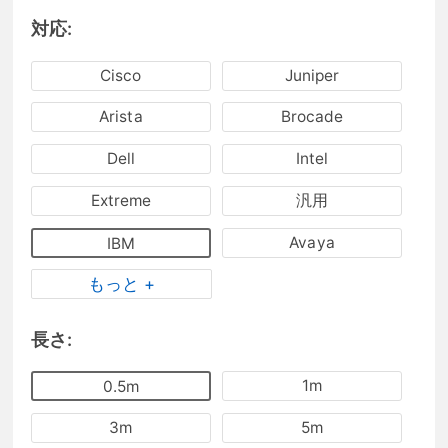
対応:
Cisco
Juniper
Arista
Brocade
Dell
Intel
Extreme
汎用
Avaya
IBM
もっと +
長さ:
1m
0.5m
3m
5m