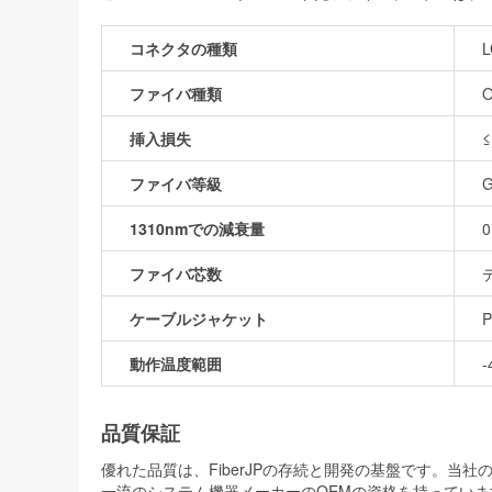
コネクタの種類
L
ファイバ種類
O
挿入損失
≤
ファイバ等級
G
1310nmでの減衰量
0
ファイバ芯数
ケーブルジャケット
P
動作温度範囲
-
品質保証
優れた品質は、FiberJPの存続と開発の基盤です。
一流のシステム機器メーカーのOEMの資格を持っていま