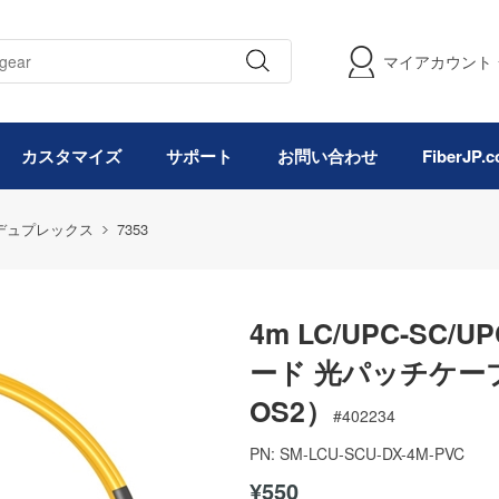
マイアカウント
カスタマイズ
サポート
お問い合わせ
FiberJP
MF デュプレックス
7353
4m LC/UPC-S
ード 光パッチケーブル
OS2）
#
402234
PN:
SM-LCU-SCU-DX-4M-PVC
¥550