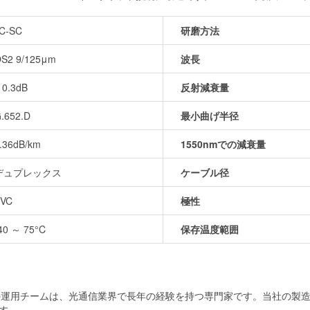
C-SC
研磨方法
S2 9/125μm
波長
 0.3dB
反射減衰量
.652.D
最小曲げ半径
.36dB/km
1550nmでの減衰量
デュプレックス
ケーブル径
VC
極性
40 ～ 75°C
保存温度範囲
当社の運用チームは、光通信業界で長年の経験を持つ専門家です。当社の
す。