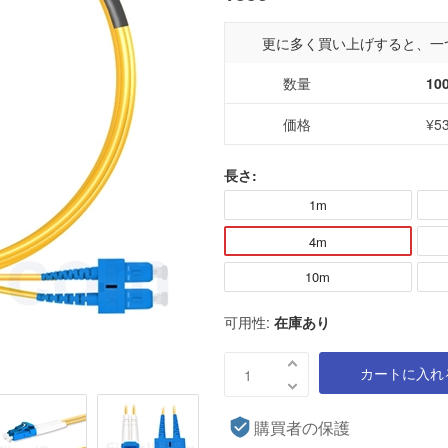
更に多く買い上げすると、一
数量
10
価格
¥5
長さ:
1m
4m
10m
可用性:
在庫あり
カートに入れ
購買者の保護