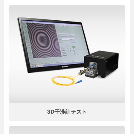
3D干渉計テスト