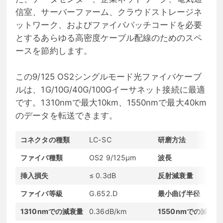
信室、サーバーファーム、クラウドストレージネ
ットワーク、およびファイバパッチコードを必要
とするあらゆる高密度ケーブル配線のためのスペ
ースを節約します。
この9/125 OS2シングルモード光ファイバケーブ
ルは、1G/10G/40G/100Gイーサネット接続に最適
です。1310nmで最大10km、1550nmで最大40km
のデータを転送できます。
コネクタの種類
LC-SC
研磨方法
ファイバ種類
OS2 9/125μm
波長
挿入損失
≤ 0.3dB
反射減衰量
ファイバ等級
G.652.D
最小曲げ半径
1310nmでの減衰量
0.36dB/km
1550nmでの減衰量