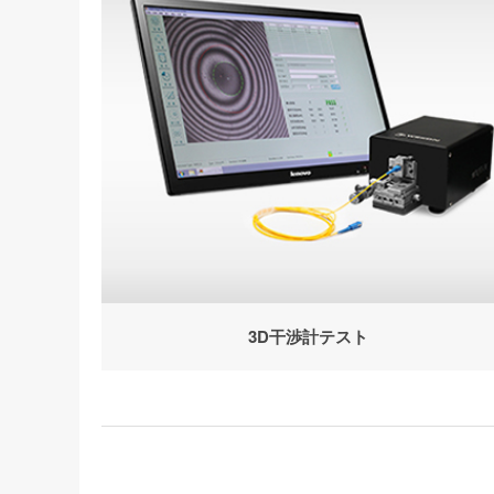
3D干渉計テスト