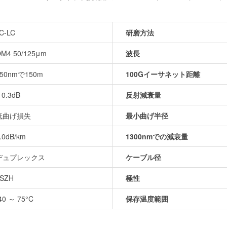
C-LC
研磨方法
M4 50/125μm
波長
850nmで150m
100Gイーサネット距離
 0.3dB
反射減衰量
低曲げ損失
最小曲げ半径
.0dB/km
1300nmでの減衰量
デュプレックス
ケーブル径
SZH
極性
40 ～ 75°C
保存温度範囲