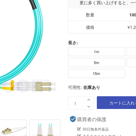
更に多く買い上げすると、一
数量
10
価格
¥1,
長さ:
1m
5m
15m
可用性:
在庫あり
カートに入れ
購買者の保護
30日無条件返品
永久テクニカルサポート