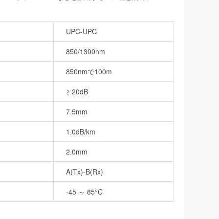
UPC-UPC
850/1300nm
850nmで100m
≥ 20dB
7.5mm
1.0dB/km
2.0mm
A(Tx)-B(Rx)
-45 ～ 85°C