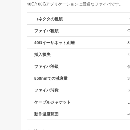
40G/100Gアプリケーションに最適なファイバです。
コネクタの種類
L
ファイバ種類
O
40Gイーサネット距離
挿入損失
≤
ファイバ等級
850nmでの減衰量
3
ファイバ芯数
ケーブルジャケット
L
動作温度範囲
-