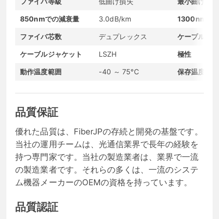
ファイバ等級
低曲げ損失
最小曲げ半径
850nmでの減衰量
3.0dB/km
1300nmで
ファイバ芯数
デュプレックス
ケーブル径
ケーブルジャケット
LSZH
極性
動作温度範囲
-40 ～ 75°C
保存温度範囲
品質保証
優れた品質は、FiberJPの存続と開発の基盤です。
当社の運用チームは、光通信業界で長年の経験を
持つ専門家です。当社の製造業者は、業界で一流
の製造業者です。それらの多くは、一流のシステ
ム機器メーカーのOEMの資格を持っています。
品質認証