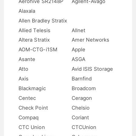
Aerohive SR2148P
Agilent-Avago
Alaxala
Allen Bradley Stratix
Allied Telesis
Allnet
Altera Stratix
Amer Networks
AOM-CTG-i1SM
Apple
Asante
ASGA
Atto
Avid ISIS Storage
Axis
Barnfind
Blackmagic
Broadcom
Centec
Ceragon
Check Point
Chelsio
Compaq
Coriant
CTC Union
CTCUnion