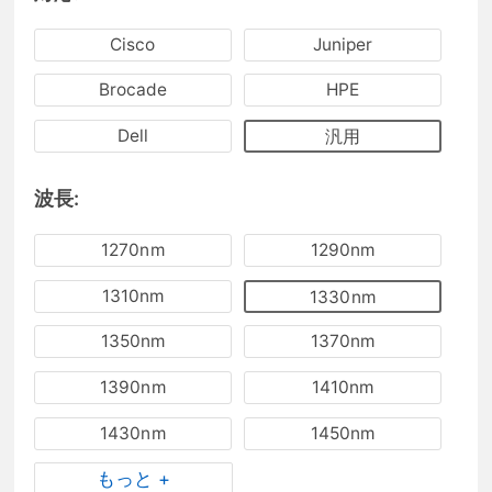
Cisco
Juniper
Brocade
HPE
Dell
汎用
波長:
1270nm
1290nm
1310nm
1330nm
1350nm
1370nm
1390nm
1410nm
1430nm
1450nm
もっと +