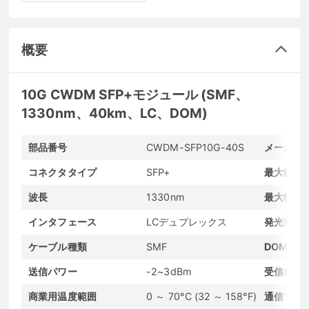
概要
10G CWDM SFP+モジュール (SMF、
1330nm、40km、LC、DOM)
部品番号
CWDM-SFP10G-40S
メーカー
コネクタタイプ
SFP+
最大転送
波長
1330nm
最大転送
インタフェース
LCデュプレックス
発光素子
ケーブル種類
SMF
DOMサポ
送信パワー
-2~3dBm
受信感度
商業用温度範囲
0 ～ 70°C (32 ～ 158°F)
通信プロ