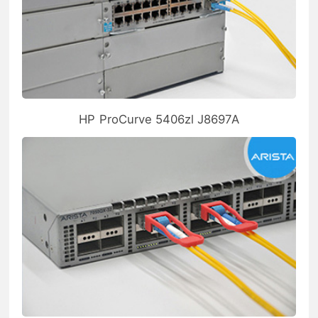
HP ProCurve 5406zl J8697A