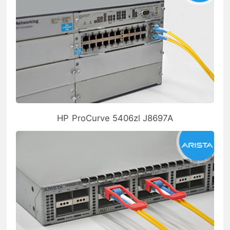
HP ProCurve 5406zl J8697A