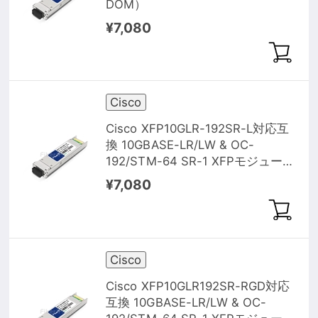
DOM）
¥7,080
Cisco
Cisco XFP10GLR-192SR-L対応互
換 10GBASE-LR/LW & OC-
192/STM-64 SR-1 XFPモジュール
（1310nm 10km DOM）
¥7,080
Cisco
Cisco XFP10GLR192SR-RGD対応
互換 10GBASE-LR/LW & OC-