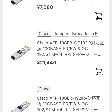
10km DOM）
¥7,080
Cisco
Juniper
Brocade
+5
Cisco XFP-10GER-OC192IR対応互
換 10GBASE-ER/EW & OC-
192/STM-64 IR-2 XFPモジュール
（1550nm 40km DOM）
¥21,440
Cisco
Cisco XFP-10GER-192IR+対応互
換 10GBASE-ER/EW & OC-
192/STM-64 IR-2 XFPモジュール