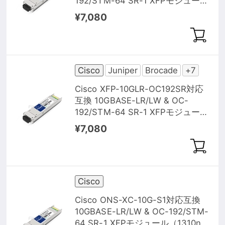
192/STM-64 SR-1 XFPモジュール
（1310nm 10km IND DOM）
¥7,080
Cisco
Juniper
Brocade
+7
Cisco XFP-10GLR-OC192SR対応
互換 10GBASE-LR/LW & OC-
192/STM-64 SR-1 XFPモジュール
（1310nm 10km DOM）
¥7,080
Cisco
Cisco ONS-XC-10G-S1対応互換
10GBASE-LR/LW & OC-192/STM-
64 SR-1 XFPモジュール（1310nm