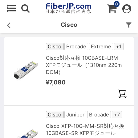
0
Cisco
Cisco
Brocade
Extreme
+1
Cisco対応互換 10GBASE-LRM
XFPモジュール（1310nm 220m
DOM）
¥7,080
Cisco
Juniper
Brocade
+7
Cisco XFP-10G-MM-SR対応互換
10GBASE-SR XFPモジュール