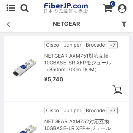
0
NETGEAR
Cisco
Juniper
Brocade
+7
NETGEAR AXM751対応互換
10GBASE-SR XFPモジュール
（850nm 300m DOM）
¥5,740
Cisco
Juniper
Brocade
+7
NETGEAR AXM752対応互換
10GBASE-LR XFPモジュール