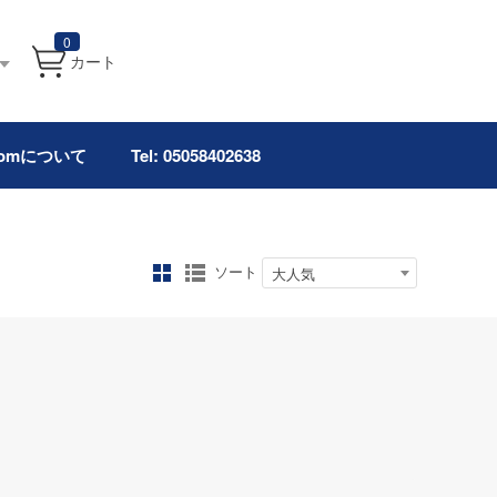
0
カート
.comについて
Tel: 05058402638
ソート
大人気