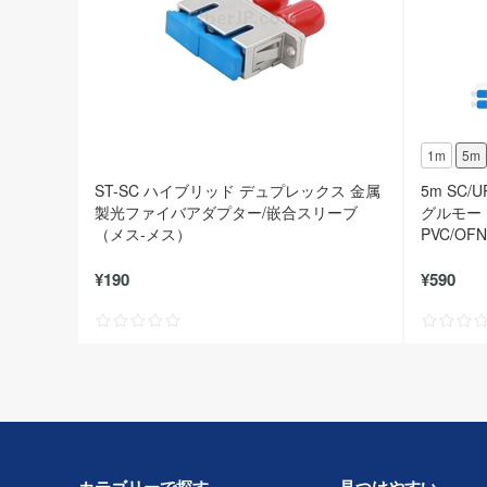
1m
5m
ST-SC ハイブリッド デュプレックス 金属
5m SC/
製光ファイバアダプター/嵌合スリーブ
グルモード
（メス-メス）
PVC/OF
¥190
¥590
カテゴリーで探す
見つけやすい