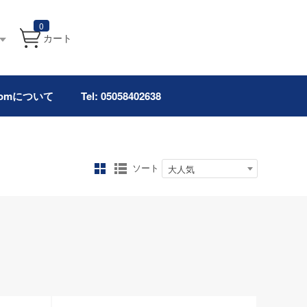
0
カート
.comについて
Tel: 05058402638
ソート
大人気