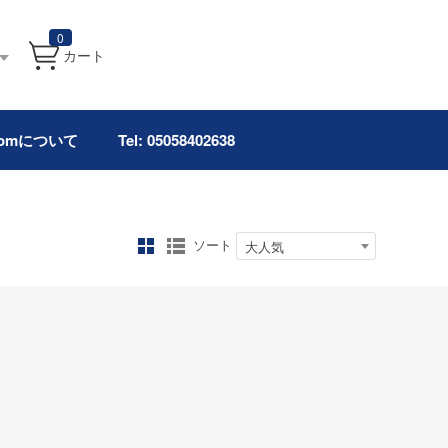
0
カート
.comについて
Tel: 05058402638
ソート
大人気