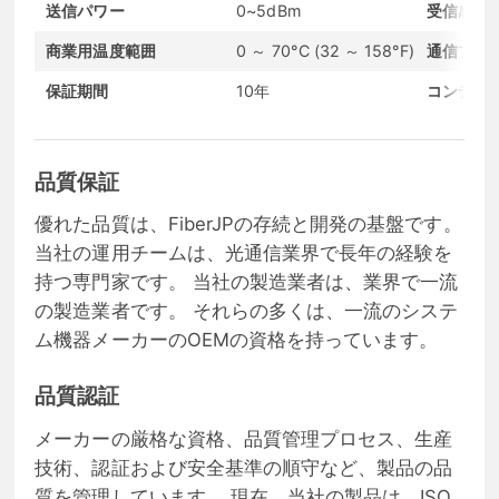
送信パワー
0~5dBm
受信感度
商業用温度範囲
0 ～ 70°C (32 ～ 158°F)
通信プロ
保証期間
10年
コンディ
品質保証
優れた品質は、FiberJPの存続と開発の基盤です。
当社の運用チームは、光通信業界で長年の経験を
持つ専門家です。 当社の製造業者は、業界で一流
の製造業者です。 それらの多くは、一流のシステ
ム機器メーカーのOEMの資格を持っています。
品質認証
メーカーの厳格な資格、品質管理プロセス、生産
技術、認証および安全基準の順守など、製品の品
質を管理しています。 現在、当社の製品は、ISO