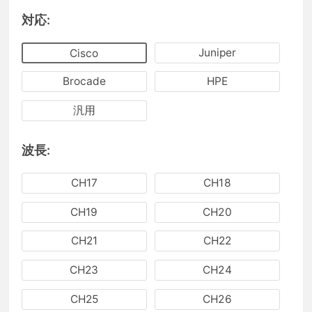
対応:
Juniper
Cisco
Brocade
HPE
汎用
波長:
CH17
CH18
CH19
CH20
CH21
CH22
CH23
CH24
CH25
CH26