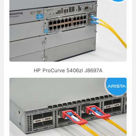
HP ProCurve 5406zl J8697A