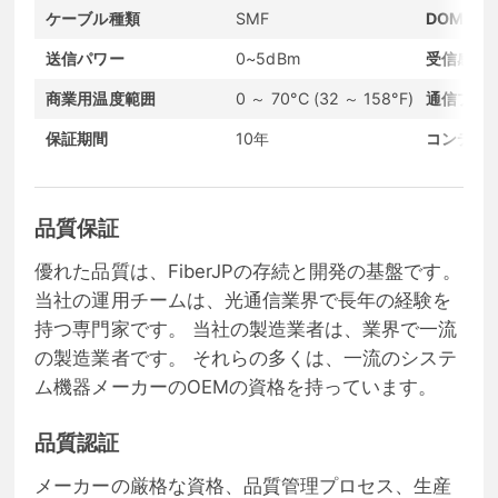
ケーブル種類
SMF
DOMサポ
送信パワー
0~5dBm
受信感度
商業用温度範囲
0 ～ 70°C (32 ～ 158°F)
通信プロ
保証期間
10年
コンディ
品質保証
優れた品質は、FiberJPの存続と開発の基盤です。
当社の運用チームは、光通信業界で長年の経験を
持つ専門家です。 当社の製造業者は、業界で一流
の製造業者です。 それらの多くは、一流のシステ
ム機器メーカーのOEMの資格を持っています。
品質認証
メーカーの厳格な資格、品質管理プロセス、生産