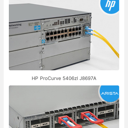
HP ProCurve 5406zl J8697A