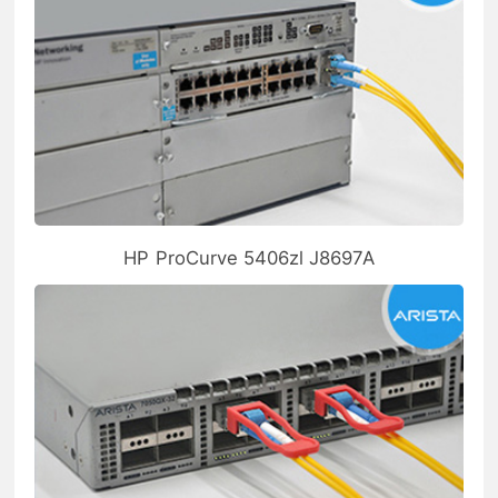
HP ProCurve 5406zl J8697A