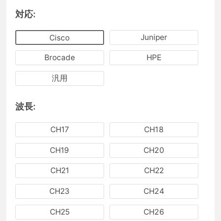
対応:
Juniper
Cisco
Brocade
HPE
汎用
波長:
CH17
CH18
CH19
CH20
CH21
CH22
CH23
CH24
CH25
CH26