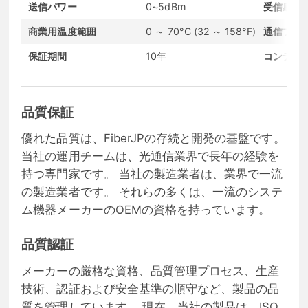
送信パワー
0~5dBm
受信感度
商業用温度範囲
0 ～ 70°C (32 ～ 158°F)
通信プロ
保証期間
10年
コンディ
品質保証
優れた品質は、FiberJPの存続と開発の基盤です。
当社の運用チームは、光通信業界で長年の経験を
持つ専門家です。 当社の製造業者は、業界で一流
の製造業者です。 それらの多くは、一流のシステ
ム機器メーカーのOEMの資格を持っています。
品質認証
メーカーの厳格な資格、品質管理プロセス、生産
技術、認証および安全基準の順守など、製品の品
質を管理しています。 現在、当社の製品は、ISO