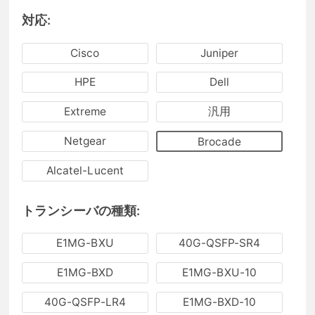
対応:
Cisco
Juniper
HPE
Dell
Extreme
汎用
Netgear
Brocade
Alcatel-Lucent
トランシーバの種類:
E1MG-BXU
40G-QSFP-SR4
E1MG-BXD
E1MG-BXU-10
40G-QSFP-LR4
E1MG-BXD-10