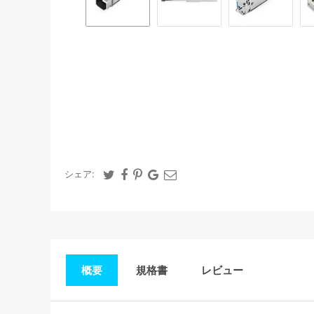
シェア:
概要
規格書
レビュー