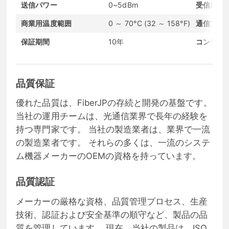
送信パワー
0~5dBm
受信感度
商業用温度範囲
0 ～ 70°C (32 ～ 158°F)
通信プロ
保証期間
10年
コンディ
品質保証
優れた品質は、FiberJPの存続と開発の基盤です。
当社の運用チームは、光通信業界で長年の経験を
持つ専門家です。 当社の製造業者は、業界で一流
の製造業者です。 それらの多くは、一流のシステ
ム機器メーカーのOEMの資格を持っています。
品質認証
メーカーの厳格な資格、品質管理プロセス、生産
技術、認証および安全基準の順守など、製品の品
質を管理しています。 現在、当社の製品は、ISO