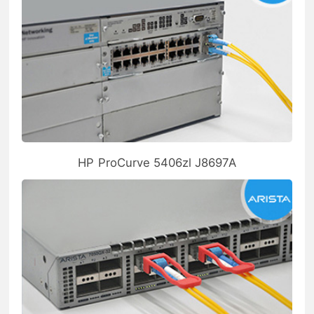
HP ProCurve 5406zl J8697A