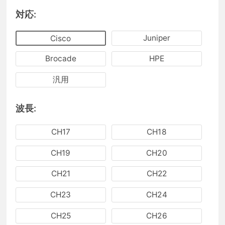
対応:
Juniper
Cisco
Brocade
HPE
汎用
波長:
CH17
CH18
CH19
CH20
CH21
CH22
CH23
CH24
CH25
CH26