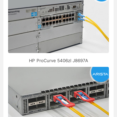
HP ProCurve 5406zl J8697A