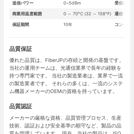
送信パワー
0~5dBm
受信感度
商業用温度範囲
0 ～ 70°C (32 ～ 158°F)
通信プロ
保証期間
10年
コンディ
品質保証
優れた品質は、FiberJPの存続と開発の基盤です。
当社の運用チームは、光通信業界で長年の経験を
持つ専門家です。 当社の製造業者は、業界で一流
の製造業者です。 それらの多くは、一流のシステ
ム機器メーカーのOEMの資格を持っています。
品質認証
メーカーの厳格な資格、品質管理プロセス、生産
技術、認証および安全基準の順守など、製品の品
質を管理しています。 現在、当社の製品は、ISO