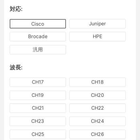
対応:
Juniper
Cisco
Brocade
HPE
汎用
波長:
CH17
CH18
CH19
CH20
CH21
CH22
CH23
CH24
CH25
CH26