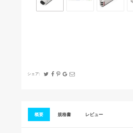
シェア:
概要
規格書
レビュー