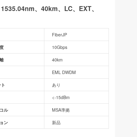
F、1535.04nm、40km、LC、EXT、
FiberJP
度
10Gbps
離
40km
EML DWDM
ート
あり
<-15dBm
コル
MSA準拠
ョン
新品