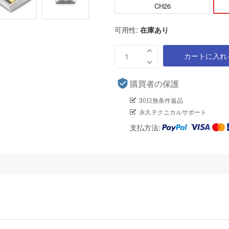
CH26
可用性:
在庫あり
カートに入れ
購買者の保護
30日無条件返品
永久テクニカルサポート
支払方法: