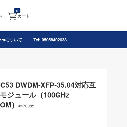
0
カート
.comについて
Tel: 05058402638
s C53 DWDM-XFP-35.04対応互
FPモジュール（100GHz
 DOM）
#
470085