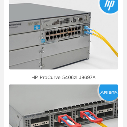
HP ProCurve 5406zl J8697A