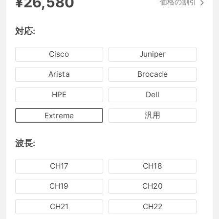
¥26,580
価格の割引
対応:
Cisco
Juniper
Arista
Brocade
HPE
Dell
汎用
Extreme
波長:
CH17
CH18
CH19
CH20
CH21
CH22