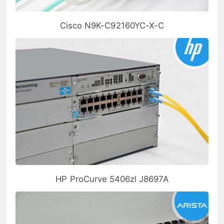
Cisco N9K-C92160YC-X-C
HP ProCurve 5406zl J8697A