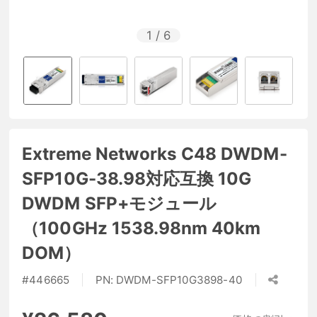
1
/
6
Extreme Networks C48 DWDM-
SFP10G-38.98対応互換 10G
DWDM SFP+モジュール
（100GHz 1538.98nm 40km
DOM）
#
446665
PN:
DWDM-SFP10G3898-40