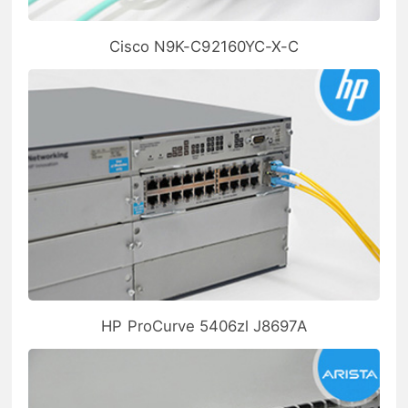
Cisco N9K-C92160YC-X-C
HP ProCurve 5406zl J8697A