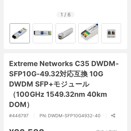
1
/
6
Extreme Networks C35 DWDM-
SFP10G-49.32対応互換 10G
DWDM SFP+モジュール
（100GHz 1549.32nm 40km
DOM）
#
446797
PN:
DWDM-SFP10G4932-40