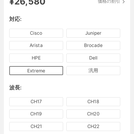
¥26,580
価格の割引
対応:
Cisco
Juniper
Arista
Brocade
HPE
Dell
汎用
Extreme
波長:
CH17
CH18
CH19
CH20
CH21
CH22