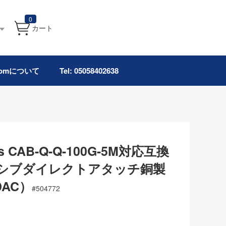
0
カート
.comについて
Tel: 05058402638
rks CAB-Q-Q-100G-5M対応互換
8パッシブダイレクトアタッチ銅製
DAC）
#
504772