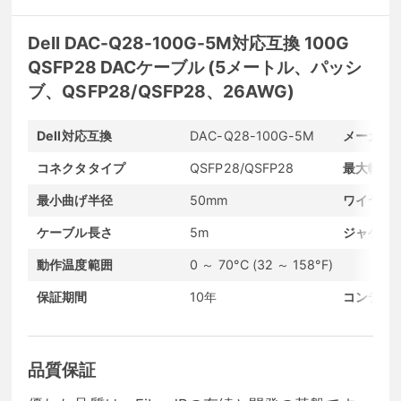
Dell DAC-Q28-100G-5M対応互換 100G
QSFP28 DACケーブル (5メートル、パッシ
ブ、QSFP28/QSFP28、26AWG)
Dell対応互換
DAC-Q28-100G-5M
メーカー
コネクタタイプ
QSFP28/QSFP28
最大転送
最小曲げ半径
50mm
ワイヤゲ
ケーブル長さ
5m
ジャケッ
動作温度範囲
0 ～ 70°C (32 ～ 158°F)
保証期間
10年
コンディ
品質保証