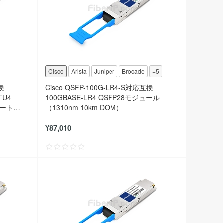
Cisco
Arista
Juniper
Brocade
+5
互換
Cisco QSFP-100G-LR4-S対応互換
TU4
100GBASE-LR4 QSFP28モジュール
レート
（1310nm 10km DOM）
¥87,010