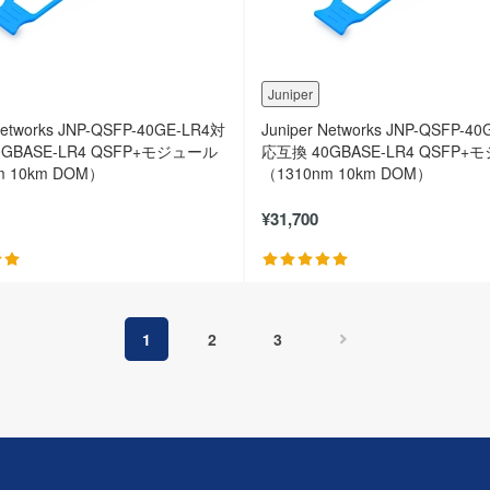
Juniper
 Networks JNP-QSFP-40GE-LR4対
Juniper Networks JNP-QSFP-4
GBASE-LR4 QSFP+モジュール
応互換 40GBASE-LR4 QSFP
m 10km DOM）
（1310nm 10km DOM）
¥31,700
1
2
3