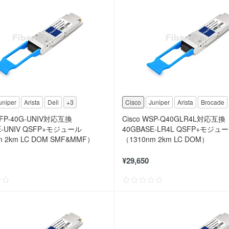
uniper
Arista
Dell
+3
Cisco
Juniper
Arista
Brocade
QSFP-40G-UNIV対応互換
Cisco WSP-Q40GLR4L対応互換
E-UNIV QSFP+モジュール
40GBASE-LR4L QSFP+モジュ
m 2km LC DOM SMF&MMF）
（1310nm 2km LC DOM）
¥29,650