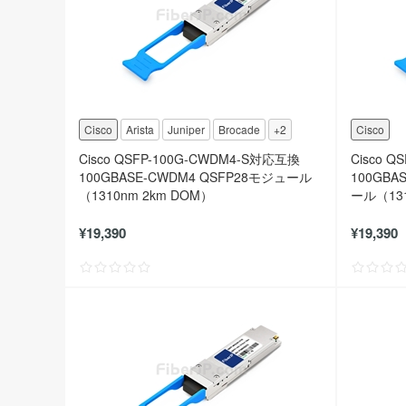
Cisco
Arista
Juniper
Brocade
+2
Cisco
Cisco QSFP-100G-CWDM4-S対応互換
Cisco 
100GBASE-CWDM4 QSFP28モジュール
100GBA
（1310nm 2km DOM）
ール（131
¥19,390
¥19,390