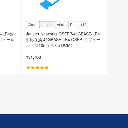
Cisco
Juniper
Arista
Dell
+13
0G-LR4対
Juniper Networks QSFPP-40GBASE-LR4
+モジュール
対応互換 40GBASE-LR4 QSFP+モジュー
ル（1310nm 10km DOM）
¥31,700