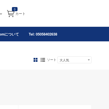
0
カート
.comについて
Tel: 05058402638
ソート
大人気