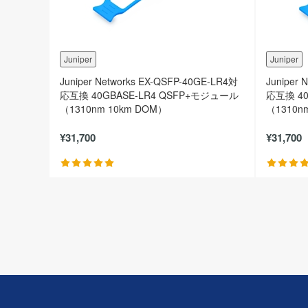
Juniper
Juniper
Juniper Networks EX-QSFP-40GE-LR4対
Juniper
応互換 40GBASE-LR4 QSFP+モジュール
応互換 40
（1310nm 10km DOM）
（1310n
¥31,700
¥31,700