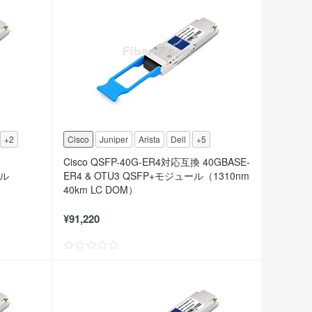
+2
Cisco
Juniper
Arista
Dell
+5
Cisco QSFP-40G-ER4対応互換 40GBASE-
ール
ER4 & OTU3 QSFP+モジュール（1310nm
40km LC DOM）
¥91,220