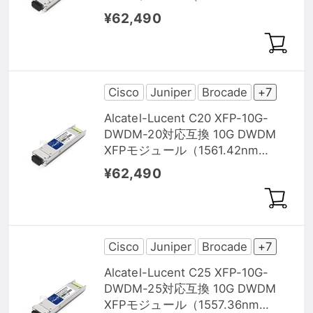
80km DOM）
¥62,490
Cisco
Juniper
Brocade
+7
Alcatel-Lucent C20 XFP-10G-
DWDM-20対応互換 10G DWDM
XFPモジュール（1561.42nm
80km DOM）
¥62,490
Cisco
Juniper
Brocade
+7
Alcatel-Lucent C25 XFP-10G-
DWDM-25対応互換 10G DWDM
XFPモジュール（1557.36nm