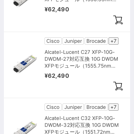
80km DOM）
¥62,490
Cisco
Juniper
Brocade
+7
Alcatel-Lucent C27 XFP-10G-
DWDM-27対応互換 10G DWDM
XFPモジュール（1555.75nm
80km DOM）
¥62,490
Cisco
Juniper
Brocade
+7
Alcatel-Lucent C32 XFP-10G-
DWDM-32対応互換 10G DWDM
XFPモジュール（1551.72nm