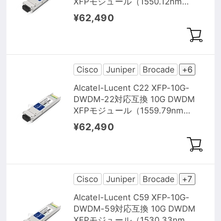
XFPモジュール（1550.12nm
80km DOM）
¥62,490
Cisco
Juniper
Brocade
+6
Alcatel-Lucent C22 XFP-10G-
DWDM-22対応互換 10G DWDM
XFPモジュール（1559.79nm
80km DOM）
¥62,490
Cisco
Juniper
Brocade
+7
Alcatel-Lucent C59 XFP-10G-
DWDM-59対応互換 10G DWDM
XFPモジュール（1530.33nm