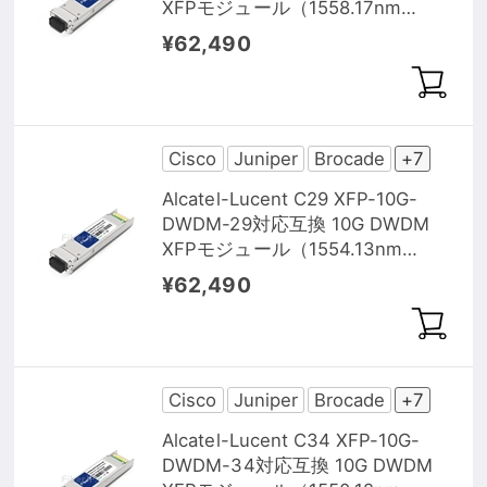
XFPモジュール（1558.17nm
80km DOM）
¥62,490
Cisco
Juniper
Brocade
+7
Alcatel-Lucent C29 XFP-10G-
DWDM-29対応互換 10G DWDM
XFPモジュール（1554.13nm
80km DOM）
¥62,490
Cisco
Juniper
Brocade
+7
Alcatel-Lucent C34 XFP-10G-
DWDM-34対応互換 10G DWDM