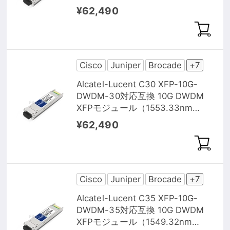
80km DOM）
¥62,490
Cisco
Juniper
Brocade
+7
Alcatel-Lucent C30 XFP-10G-
DWDM-30対応互換 10G DWDM
XFPモジュール（1553.33nm
80km DOM）
¥62,490
Cisco
Juniper
Brocade
+7
Alcatel-Lucent C35 XFP-10G-
DWDM-35対応互換 10G DWDM
XFPモジュール（1549.32nm