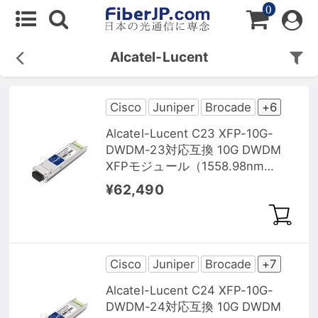
0
Alcatel-Lucent
Cisco
Juniper
Brocade
+6
Alcatel-Lucent C23 XFP-10G-
DWDM-23対応互換 10G DWDM
XFPモジュール（1558.98nm
80km DOM）
¥62,490
Cisco
Juniper
Brocade
+7
Alcatel-Lucent C24 XFP-10G-
DWDM-24対応互換 10G DWDM