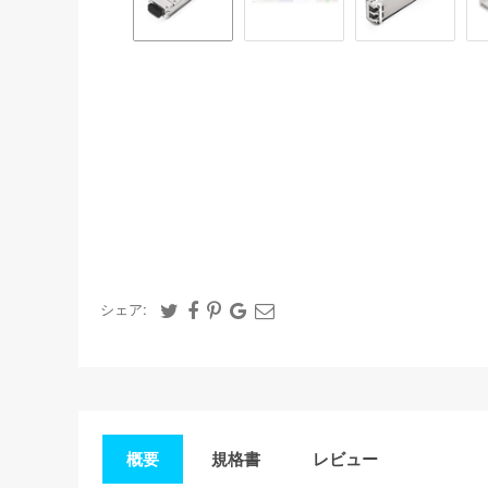
シェア:
概要
規格書
レビュー