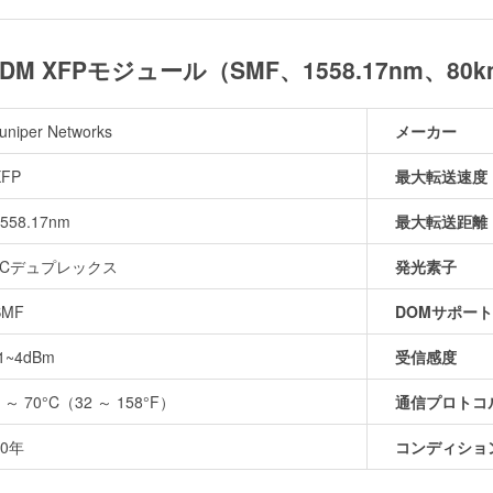
G DWDM XFPモジュール（SMF、1558.17nm、8
uniper Networks
メーカー
XFP
最大転送速度
558.17nm
最大転送距離
LCデュプレックス
発光素子
SMF
DOMサポート
-1~4dBm
受信感度
0 ～ 70°C（32 ～ 158°F）
通信プロトコ
10年
コンディショ