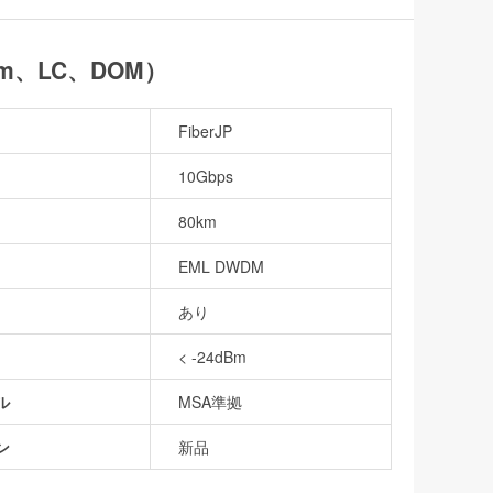
0km、LC、DOM）
FiberJP
10Gbps
80km
EML DWDM
あり
< -24dBm
ル
MSA準拠
ン
新品