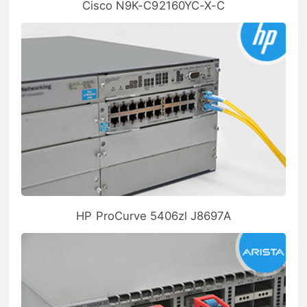
Cisco N9K-C92160YC-X-C
HP ProCurve 5406zl J8697A