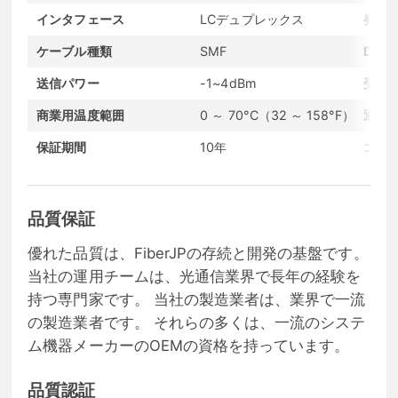
インタフェース
LCデュプレックス
発光
ケーブル種類
SMF
DO
送信パワー
-1~4dBm
受信
商業用温度範囲
0 ～ 70°C（32 ～ 158°F）
通信
保証期間
10年
コン
品質保証
優れた品質は、FiberJPの存続と開発の基盤です。
当社の運用チームは、光通信業界で長年の経験を
持つ専門家です。 当社の製造業者は、業界で一流
の製造業者です。 それらの多くは、一流のシステ
ム機器メーカーのOEMの資格を持っています。
品質認証