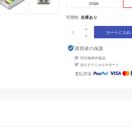
CH26
可用性:
在庫あり
カートに入れ
購買者の保護
30日無条件返品
永久テクニカルサポート
支払方法: