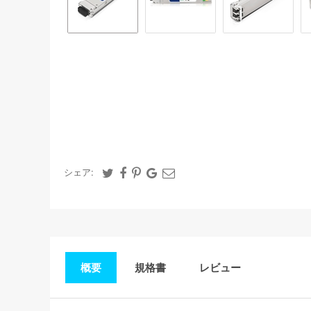
シェア:
概要
規格書
レビュー