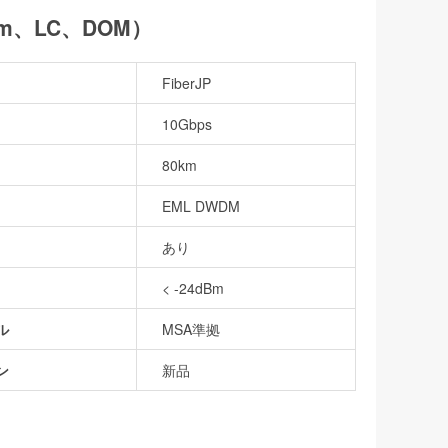
0km、LC、DOM）
FiberJP
10Gbps
80km
EML DWDM
あり
< -24dBm
ル
MSA準拠
ン
新品