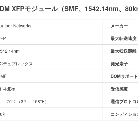
G DWDM XFPモジュール（SMF、1542.14nm、8
uniper Networks
メーカー
XFP
最大転送速度
542.14nm
最大転送距離
LCデュプレックス
発光素子
SMF
DOMサポート
-1~4dBm
受信感度
0 ～ 70°C（32 ～ 158°F）
通信プロトコ
10年
コンディショ