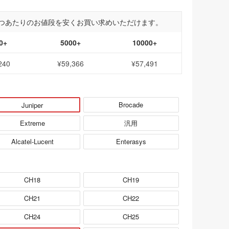
つあたりのお値段を安くお買い求めいただけます。
0+
5000+
10000+
240
¥59,366
¥57,491
Brocade
Juniper
Extreme
汎用
Alcatel-Lucent
Enterasys
CH18
CH19
CH21
CH22
CH24
CH25