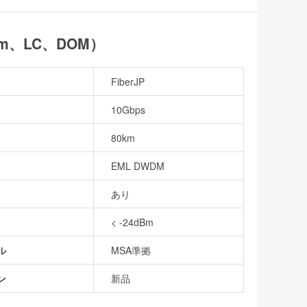
0km、LC、DOM）
FiberJP
10Gbps
80km
EML DWDM
あり
< -24dBm
ル
MSA準拠
ン
新品