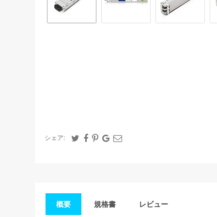
シェア:
概要
規格書
レビュー