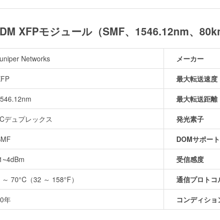
G DWDM XFPモジュール（SMF、1546.12nm、8
uniper Networks
メーカー
XFP
最大転送速度
546.12nm
最大転送距離
LCデュプレックス
発光素子
SMF
DOMサポート
-1~4dBm
受信感度
0 ～ 70°C（32 ～ 158°F）
通信プロトコ
10年
コンディショ