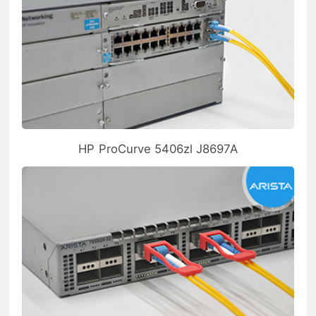
HP ProCurve 5406zl J8697A