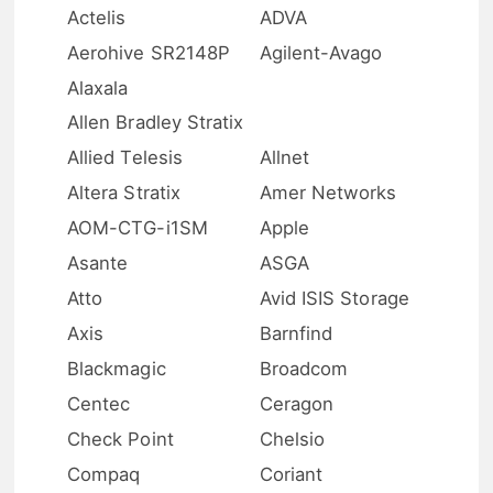
Actelis
ADVA
Aerohive SR2148P
Agilent-Avago
Alaxala
Allen Bradley Stratix
Allied Telesis
Allnet
Altera Stratix
Amer Networks
AOM-CTG-i1SM
Apple
Asante
ASGA
Atto
Avid ISIS Storage
Axis
Barnfind
Blackmagic
Broadcom
Centec
Ceragon
Check Point
Chelsio
Compaq
Coriant