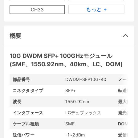
もっと +
CH33
概要
10G DWDM SFP+ 100GHzモジュール
(SMF、1550.92nm、40km、LC、DOM)
部品番号
DWDM-SFP10G-40
メーカー
コネクタタイプ
SFP+
転送速度
波長
1550.92nm
最大転送
インタフェース
LCデュプレックス
発光素子
ケーブル種類
SMF
DOMサポ
送信パワー
-1~2dBm
受信感度