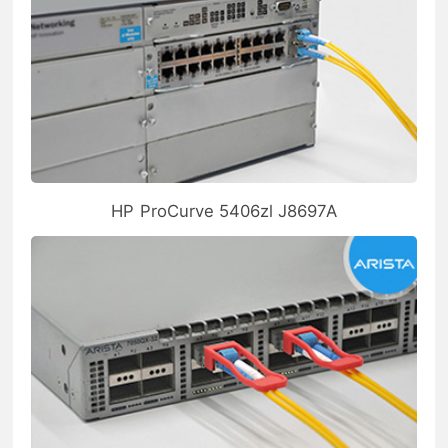
HP ProCurve 5406zl J8697A