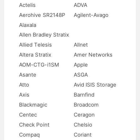
Actelis
ADVA
Aerohive SR2148P
Agilent-Avago
Alaxala
Allen Bradley Stratix
Allied Telesis
Allnet
Altera Stratix
Amer Networks
AOM-CTG-i1SM
Apple
Asante
ASGA
Atto
Avid ISIS Storage
Axis
Barnfind
Blackmagic
Broadcom
Centec
Ceragon
Check Point
Chelsio
Compaq
Coriant