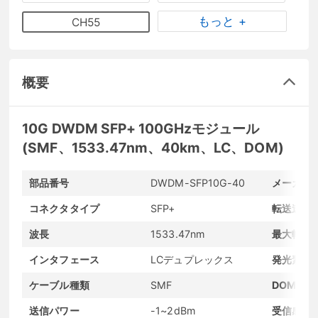
もっと +
CH55
概要
10G DWDM SFP+ 100GHzモジュール
(SMF、1533.47nm、40km、LC、DOM)
部品番号
DWDM-SFP10G-40
メーカー
コネクタタイプ
SFP+
転送速度
波長
1533.47nm
最大転送
インタフェース
LCデュプレックス
発光素子
ケーブル種類
SMF
DOMサポ
送信パワー
-1~2dBm
受信感度